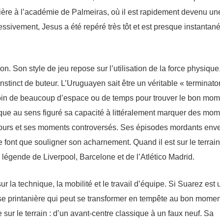
ière à l’académie de Palmeiras, où il est rapidement devenu un
essivement, Jesus a été repéré très tôt et est presque instanta
ion. Son style de jeu repose sur l’utilisation de la force physique
nstinct de buteur. L’Uruguayen sait être un véritable « terminato
esoin de beaucoup d’espace ou de temps pour trouver le bon mo
oque au sens figuré sa capacité à littéralement marquer des mo
 tours et ses moments controversés. Ses épisodes mordants env
ont que souligner son acharnement. Quand il est sur le terrain,
 légende de Liverpool, Barcelone et de l’Atlético Madrid.
ur la technique, la mobilité et le travail d’équipe. Si Suarez est 
e printanière qui peut se transformer en tempête au bon momen
sur le terrain : d’un avant-centre classique à un faux neuf. Sa