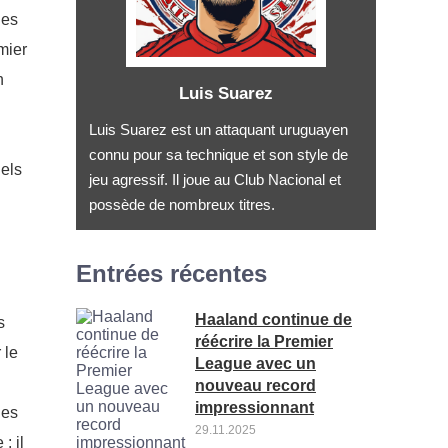
ies
mier
n
Luis Suarez
Luis Suarez est un attaquant uruguayen
connu pour sa technique et son style de
nels
jeu agressif. Il joue au Club Nacional et
possède de nombreux titres.
Entrées récentes
Haaland continue de
s
réécrire la Premier
 le
League avec un
nouveau record
impressionnant
les
29.11.2025
: il