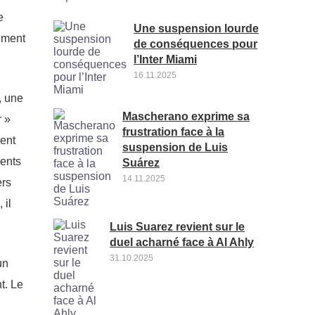
e
Une suspension lourde
nément
de conséquences pour
l’Inter Miami
16.11.2025
, une
Mascherano exprime sa
r »
frustration face à la
ment
suspension de Luis
ments
Suárez
14.11.2025
ers
 il
Luis Suarez revient sur le
duel acharné face à Al Ahly
31.10.2025
un
t. Le