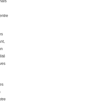
mais
entre
es
nt,
un
lité
ives
tes
n
otre