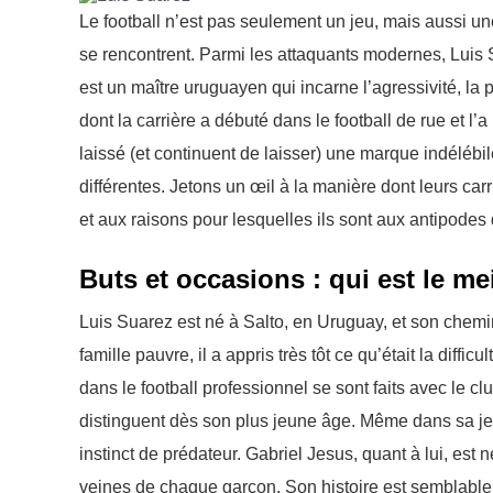
Le football n’est pas seulement un jeu, mais aussi un
se rencontrent. Parmi les attaquants modernes, Luis 
est un maître uruguayen qui incarne l’agressivité, la 
dont la carrière a débuté dans le football de rue et l
laissé (et continuent de laisser) une marque indélébile
différentes. Jetons un œil à la manière dont leurs car
et aux raisons pour lesquelles ils sont aux antipodes 
Buts et occasions : qui est le mei
Luis Suarez est né à Salto, en Uruguay, et son chemi
famille pauvre, il a appris très tôt ce qu’était la diff
dans le football professionnel se sont faits avec le 
distinguent dès son plus jeune âge. Même dans sa jeun
instinct de prédateur. Gabriel Jesus, quant à lui, est 
veines de chaque garçon. Son histoire est semblable à 