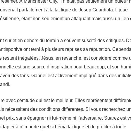
surestimer. À Manchester City, il n’était pas seulement un buteur 
onvenait parfaitement à la tactique de Josep Guardiola. Il joue
ésilienne, étant non seulement un attaquant mais aussi un lien 
 sur et en dehors du terrain a souvent suscité des critiques. D
isportive ont terni à plusieurs reprises sa réputation. Cependa
ipe restent inégalées. Jésus, en revanche, est considéré comme 
sonnelle est une source d’inspiration pour beaucoup, et son humi
avori des fans. Gabriel est activement impliqué dans des initiat
randi.
e avec certitude qui est le meilleur. Elles représentent différen
ais nécessitent des conditions différentes. Si vous recherchez u
uel prix, sans épargner ni lui-même ni l’adversaire, Suarez est v
dapter à n’importe quel schéma tactique et de profiter à toute