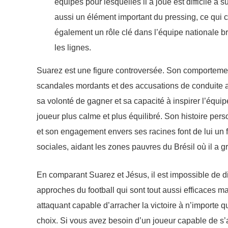
équipes pour lesquelles il a joué est difficile à 
aussi un élément important du pressing, ce qui c
également un rôle clé dans l’équipe nationale br
les lignes.
Suarez est une figure controversée. Son comportement
scandales mordants et des accusations de conduite ant
sa volonté de gagner et sa capacité à inspirer l’équ
joueur plus calme et plus équilibré. Son histoire per
et son engagement envers ses racines font de lui un f
sociales, aidant les zones pauvres du Brésil où il a g
En comparant Suarez et Jésus, il est impossible de dir
approches du football qui sont tout aussi efficaces m
attaquant capable d’arracher la victoire à n’importe q
choix. Si vous avez besoin d’un joueur capable de s’a