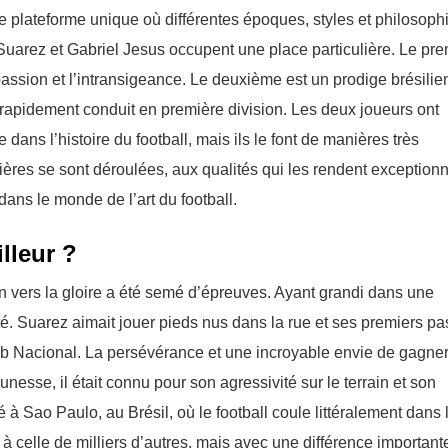
e plateforme unique où différentes époques, styles et philosoph
Suarez et Gabriel Jesus occupent une place particulière. Le pre
passion et l’intransigeance. Le deuxième est un prodige brésilie
’a rapidement conduit en première division. Les deux joueurs ont
 dans l’histoire du football, mais ils le font de manières très
rières se sont déroulées, aux qualités qui les rendent exception
dans le monde de l’art du football.
lleur ?
n vers la gloire a été semé d’épreuves. Ayant grandi dans une
iculté. Suarez aimait jouer pieds nus dans la rue et ses premiers pa
club Nacional. La persévérance et une incroyable envie de gagner
esse, il était connu pour son agressivité sur le terrain et son
né à Sao Paulo, au Brésil, où le football coule littéralement dans 
celle de milliers d’autres, mais avec une différence importante 